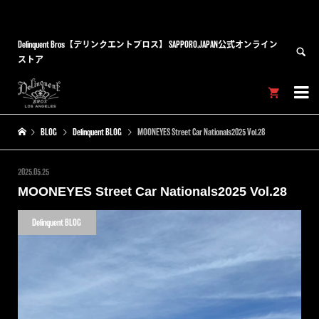
Delinquent Bros【デリンクエントブロス】 SAPPORO,JAPAN公式オンライン
ストア


BLOG
Delinquent BLOG
MOONEYES Street Car Nationals2025 Vol.28
2025.05.25
MOONEYES Street Car Nationals2025 Vol.28
Delinquent BLOG