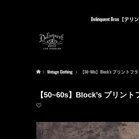
Delinquent Bro
Vintage Clothing
【50~60s】Block’s プリン
【50~60s】Block’s プ