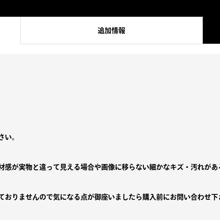
フ
ラ
追加情報
ン
ネ
ル
シ
ャ
ツ
個
さい。
材感が実物と違って見える場合や画像に移らない細かなキズ・汚れがあ
ておりませんので気になる点が御座いましたら購入前にお問い合わせ下