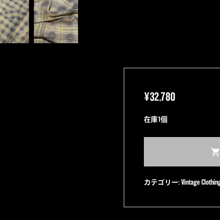
¥
32,780
在庫1個
【50~60s】
Block's
プ
カテゴリー:
Vintage Clothin
リ
ン
ト