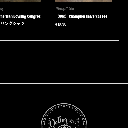
ing
-Vintage T-Shirt
rican Bowling Congres
【80s】Champion universal Tee
 ボーリングシャツ
¥
10,780