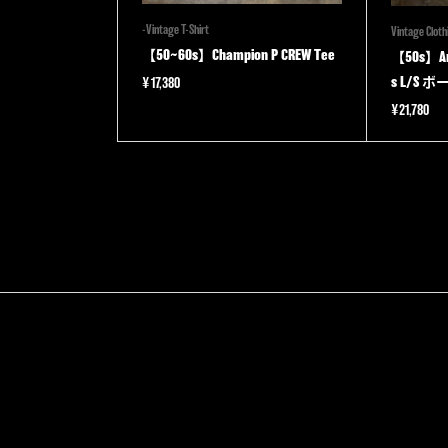
-Vintage T-Shirt
Vintage Cloth
【50~60s】Champion P CREW Tee
【50s】Ame
s L/S
¥
17,380
¥
21,780