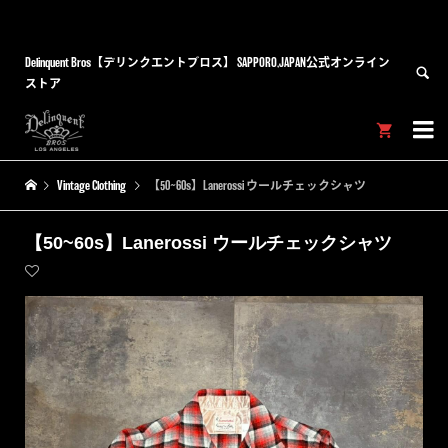
Delinquent Bros【デリンクエントブロス】 SAPPORO,JAPAN公式オンライン
ストア


Vintage Clothing
【50~60s】Lanerossi ウールチェックシャツ
【50~60s】Lanerossi ウールチェックシャツ