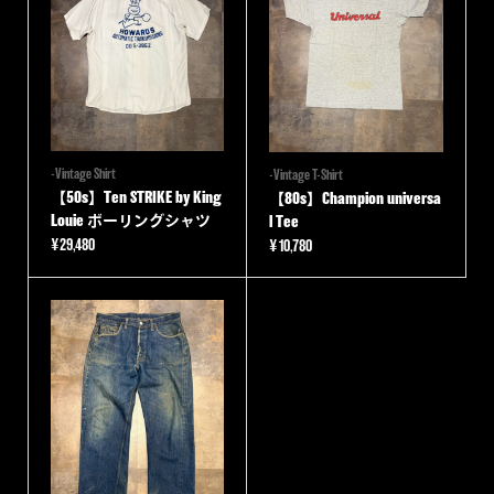
-Vintage Shirt
-Vintage T-Shirt
【50s】Ten STRIKE by King
【80s】Champion universa
Louie ボーリングシャツ
l Tee
¥
29,480
¥
10,780