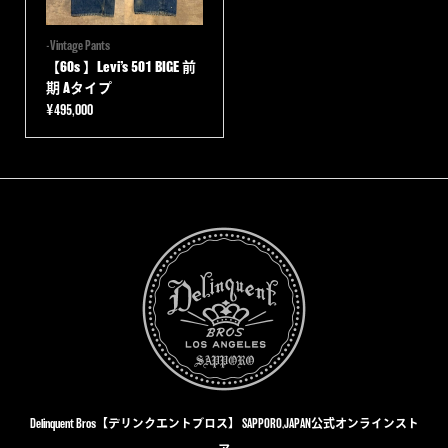
-Vintage Pants
‎【60s 】Levi’s 501 BIGE 前
期 Aタイプ
¥
495,000
Delinquent Bros【デリンクエントブロス】 SAPPORO,JAPAN公式オンラインスト