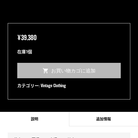
¥
39,380
在庫1個
【50~60s】
お買い物カゴに追加
Lanerossi
ウ
カテゴリー:
Vintage Clothing
ー
ル
チ
ェ
説明
追加情報
ッ
ク