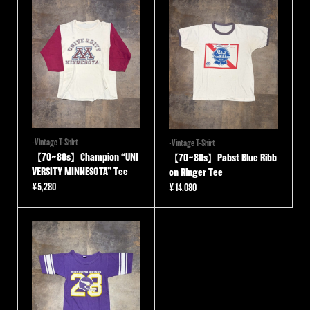
-Vintage T-Shirt
-Vintage T-Shirt
【70~80s】Champion “UNI
【70~80s】Pabst Blue Ribb
VERSITY MINNESOTA” Tee
on Ringer Tee
¥
5,280
¥
14,080