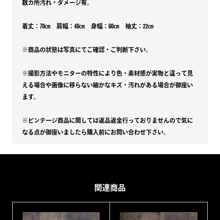
数カ所汚れ・ダメージ有。
ャ
ツ
着丈：70㎝ 肩幅：48㎝ 身幅：60㎝ 袖丈：22㎝
個
※商品の状態は写真にてご確認・ご判断下さい。
※撮影方法やモニターの特性により色・素材感が実物と違って見
える場合や画像に移らない細かなキズ・汚れがある場合が御座い
ます。
※ビンテージ商品に関しては返品返金行っておりませんので気に
なる点が御座いましたら購入前にお問い合わせ下さい。
関連商品