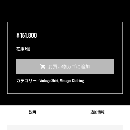
¥
151,800
在庫1個
【50s】
お買い物カゴに追加
KUONAKAKAI
TIKI
カテゴリー:
-Vintage Shirt
,
Vintage Clothing
ハ
ワ
イ
ア
説明
追加情報
ン
シ