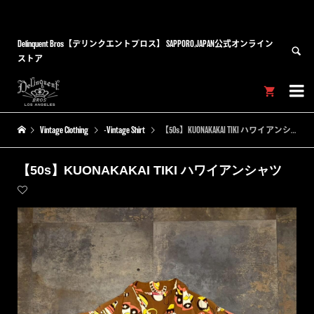
Delinquent Bros【デリンクエントブロス】 SAPPORO,JAPAN公式オンライン
ストア


Vintage Clothing
-Vintage Shirt
【50s】KUONAKAKAI TIKI ハワイアンシャツ
【50s】KUONAKAKAI TIKI ハワイアンシャツ