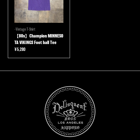
-Vintage T-Shirt
【80s】Champion MINNESO
TA VIKINGS Foot ball Tee
¥
5,280