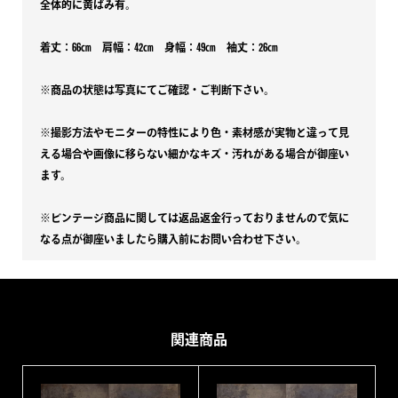
全体的に黄ばみ有。
シ
ャ
着丈：66㎝ 肩幅：42㎝ 身幅：49㎝ 袖丈：26㎝
ツ
※商品の状態は写真にてご確認・ご判断下さい。
個
※撮影方法やモニターの特性により色・素材感が実物と違って見
える場合や画像に移らない細かなキズ・汚れがある場合が御座い
ます。
※ビンテージ商品に関しては返品返金行っておりませんので気に
なる点が御座いましたら購入前にお問い合わせ下さい。
関連商品