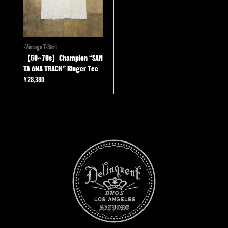
-Vintage T-Shirt
【60~70s】Champion “SAN
TA ANA TRACK” Ringer Tee
¥
28,380