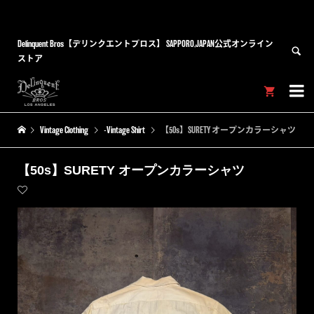
Delinquent Bros【デリンクエントブロス】 SAPPORO,JAPAN公式オンライン
ストア


Vintage Clothing
-Vintage Shirt
【50s】SURETY オープンカラーシャツ
【50s】SURETY オープンカラーシャツ