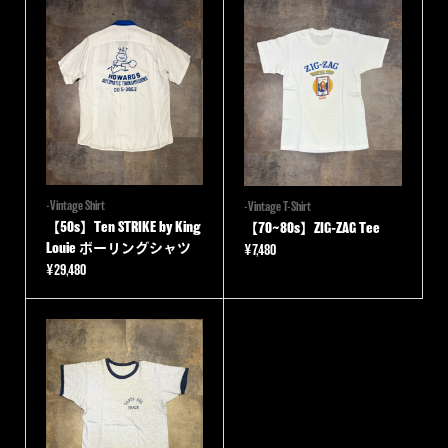
-Vintage Shirt
-Vintage T-Shirt
【50s】Ten STRIKE by King
【70~80s】ZIG-ZAG Tee
Louie ボーリングシャツ
¥
7,480
¥
29,480