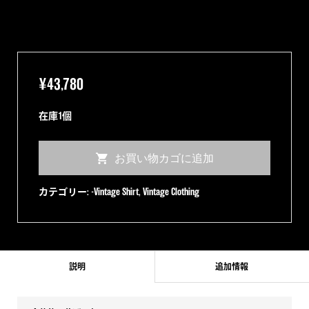
¥
43,780
在庫1個
【50s】
お買い物カゴに追加
SURETY
オ
カテゴリー:
-Vintage Shirt
,
Vintage Clothing
ー
プ
ン
カ
説明
追加情報
ラ
ー