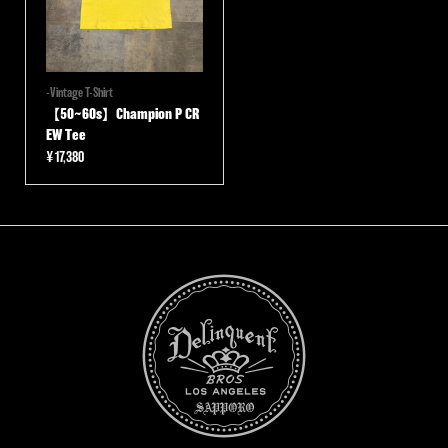
-Vintage T-Shirt
【50~60s】Champion P CR
EW Tee
¥
17,380