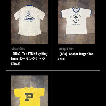
-Vintage Shirt
-Vintage T-Shirt
【50s】Ten STRIKE by King
【80s】Anchor Ringer Tee
Louie ボーリングシャツ
¥
7,480
¥
29,480