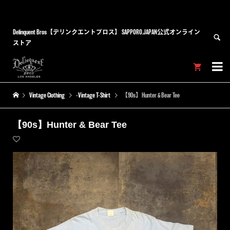
Delinquent Bros【デリンクエントブロス】 SAPPORO,JAPAN公式オンライン
ストア


Vintage Clothing
-Vintage T-Shirt
【90s】Hunter & Bear Tee
【90s】Hunter & Bear Tee