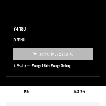
¥
4,180
在庫1個
【90s】
お買い物カゴに追加
Hunter
&
カテゴリー:
-Vintage T-Shirt
,
Vintage Clothing
Bear
Tee
個
説明
追加情報