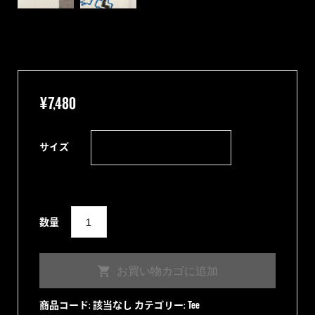
¥
7,480
サイズ
【JAPAN
数量
LIMITED】"SHOW-
TIME"
お買い物カゴに追加
Tee
NATURAL
商品コード:
該当なし
カテゴリー:
Tee
個