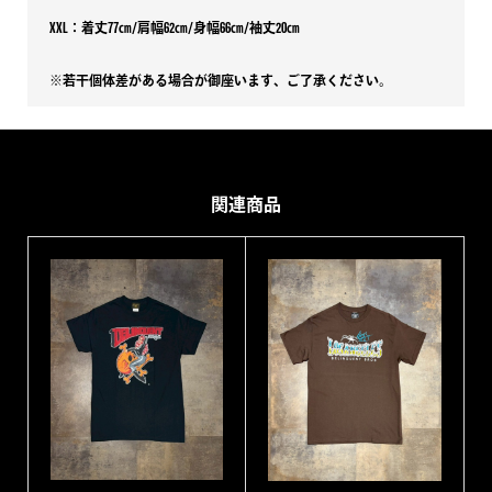
XXL：着丈77㎝/肩幅62㎝/身幅66㎝/袖丈20㎝
※若干個体差がある場合が御座います、ご了承ください。
関連商品