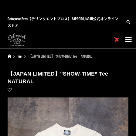
Delinquent Bros【デリンクエントブロス】 SAPPORO,JAPAN公式オンライン
ストア


Tee
【JAPAN LIMITED】”SHOW-TIME” Tee NATURAL
【JAPAN LIMITED】”SHOW-TIME” Tee
NATURAL