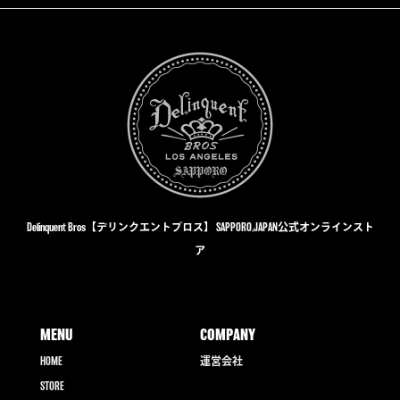
格
価
は
格
¥7,480
は
で
¥3,740
し
で
た。
す。
Delinquent Bros【デリンクエントブロス】 SAPPORO,JAPAN公式オンラインスト
ア
MENU
COMPANY
HOME
運営会社
STORE