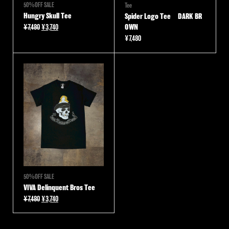
50％OFF SALE
Tee
Hungry Skull Tee
Spider Logo Tee DARK BR
元
現
¥
7,480
¥
3,740
OWN
の
在
¥
7,480
価
の
格
価
は
格
¥7,480
は
で
¥3,740
し
で
た。
す。
50％OFF SALE
VIVA Delinquent Bros Tee
元
現
¥
7,480
¥
3,740
の
在
価
の