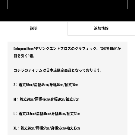
説明
追加情報
Delinquent Bros/デリンクエントブロスのグラフィック、”SHOW-TIME”が
目を引く1着。
コチラのアイテムは日本店限定商品となっております。
S：着丈66㎝/肩幅43㎝/身幅45㎝/袖丈16㎝
M：着丈70㎝/肩幅47㎝/身幅50㎝/袖丈17㎝
L：着丈73.5㎝/肩幅51㎝/身幅55㎝/袖丈17㎝
XL：着丈76㎝/肩幅57㎝/身幅59㎝/袖丈19㎝