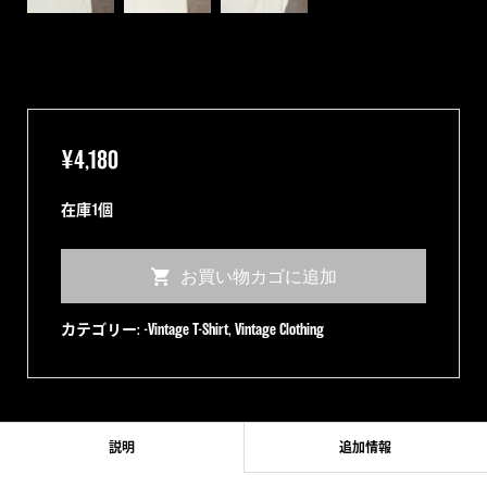
¥
4,180
在庫1個
【Vintage】
お買い物カゴに追加
WEST
CAPITAL
カテゴリー:
-Vintage T-Shirt
,
Vintage Clothing
RACEWAY
SACRAMENTO
Tee
個
説明
追加情報