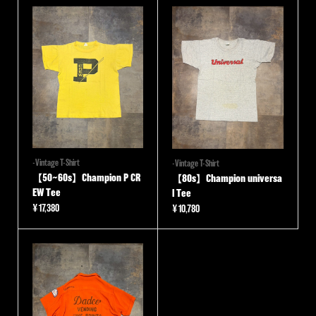
-Vintage T-Shirt
-Vintage T-Shirt
【50~60s】Champion P CR
【80s】Champion universa
EW Tee
l Tee
¥
17,380
¥
10,780