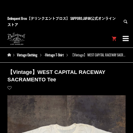
Delinquent Bros【デリンクエントブロス】 SAPPORO,JAPAN公式オンライン
ストア


Vintage Clothing
-Vintage T-Shirt
【Vintage】WEST CAPITAL RACEWAY SACRAMENTO Tee
【Vintage】WEST CAPITAL RACEWAY
SACRAMENTO Tee