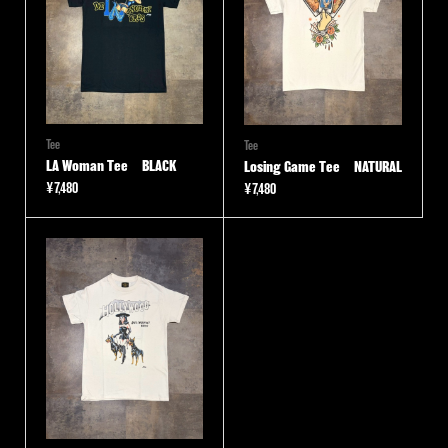
Tee
Tee
LA Woman Tee BLACK
Losing Game Tee NATURAL
¥
7,480
¥
7,480