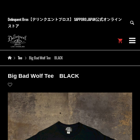
Delinquent Bros【デリンクエントブロス】 SAPPORO,JAPAN公式オンライン
ストア


Tee
Big Bad Wolf Tee BLACK
Big Bad Wolf Tee BLACK