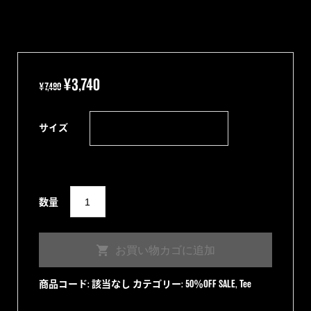
元
現
¥
3,740
¥
7,480
の
在
価
の
サイズ
格
価
は
格
¥7,480
は
で
Big
¥3,740
数量
し
Bad
で
た。
Wolf
す。
お買い物カゴに追加
Tee
BLACK
商品コード:
該当なし
カテゴリー:
50％OFF SALE
,
Tee
個