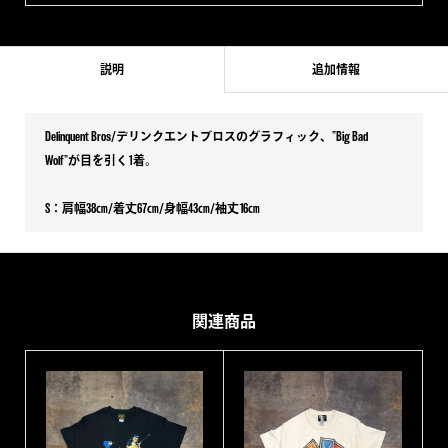
説明
追加情報
Delinquent Bros/デリンクエントブロスのグラフィック、”Big Bad
Wolf”が目を引く1着。
S：肩幅38㎝/着丈67㎝/身幅43㎝/袖丈16㎝
関連商品