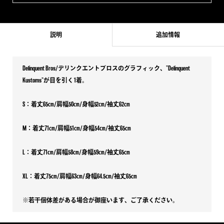
説明
追加情報
Delinquent Bros/デリンクエントブロスのグラフィック、”Delinquent
Kustoms”が目を引く1着。
S：着丈65㎝/肩幅50㎝/身幅52㎝/袖丈62㎝
M：着丈71㎝/肩幅51㎝/身幅54㎝/袖丈65㎝
L：着丈71㎝/肩幅58㎝/身幅59㎝/袖丈65㎝
XL：着丈75㎝/肩幅63㎝/身幅64.5㎝/袖丈65㎝
※若干個体差がある場合が御座います、ご了承ください。