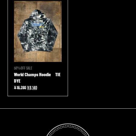
は
格
¥15,180
は
で
¥7,590
し
で
た。
す。
50％OFF SALE
World Champs Hoodie TIE
DYE
元
現
¥
16,280
¥
8,140
の
在
価
の
格
価
は
格
¥16,280
は
で
¥8,140
し
で