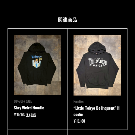
関連商品
50％OFF SALE
Hoodies
Stay Weird Hoodie
“Little Tokyo Delinquent” H
元
現
¥
15,180
¥
7,590
oodie
の
在
¥
15,180
価
の
格
価