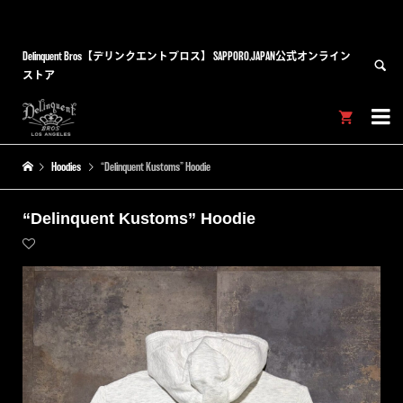
Delinquent Bros【デリンクエントブロス】 SAPPORO,JAPAN公式オンライン
ストア


Hoodies
“Delinquent Kustoms” Hoodie
“Delinquent Kustoms” Hoodie