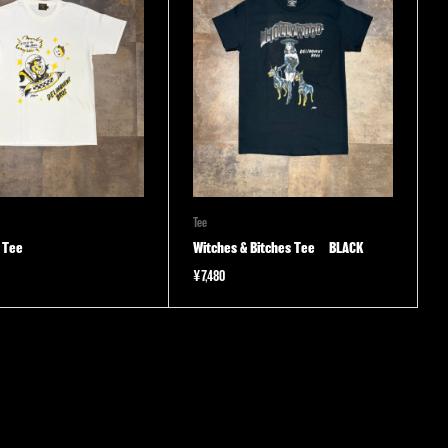
Tee
 Tee
Witches & Bitches Tee BLACK
¥
7,480