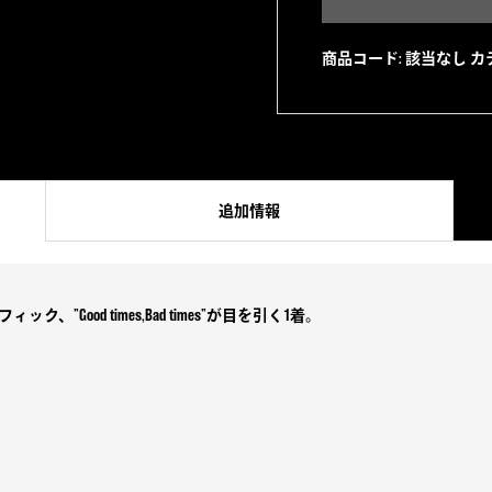
BROWN
個
商品コード:
該当なし
カ
追加情報
ィック、”Good times,Bad times”が目を引く1着。