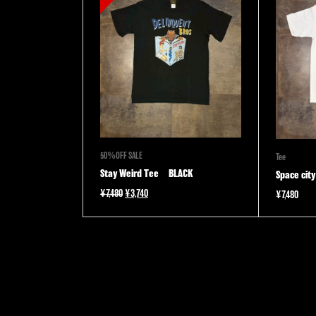
50％OFF SALE
Tee
Stay Weird Tee BLACK
Space city
元
現
¥
7,480
¥
3,740
¥
7,480
の
在
価
の
格
価
は
格
¥7,480
は
で
¥3,740