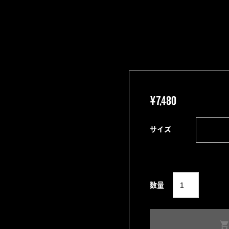
¥
7,480
サイズ
Good
数量
times,Bad
times
Tee