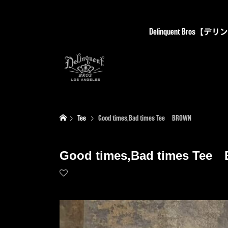
Delinquent Bro
Tee
Good times,Bad times Tee BROWN
Good times,Bad times Te