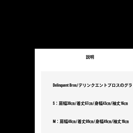
説明
Delinquent Bros/デリンクエントブロスのグラフ
S：肩幅38㎝/着丈67㎝/身幅43㎝/袖丈16㎝
M：肩幅48㎝/着丈69㎝/身幅49㎝/袖丈18㎝