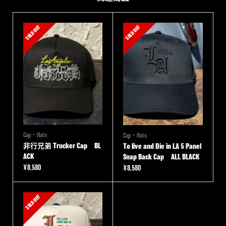
SOLD OUT
SOLD OUT
Cap・Hats
Cap・Hats
非行兄弟 Trucker Cap BL
To live and Die in LA 5 Panel
ACK
Snap Back Cap ALL BLACK
¥
8,580
¥
8,580
SOLD OUT