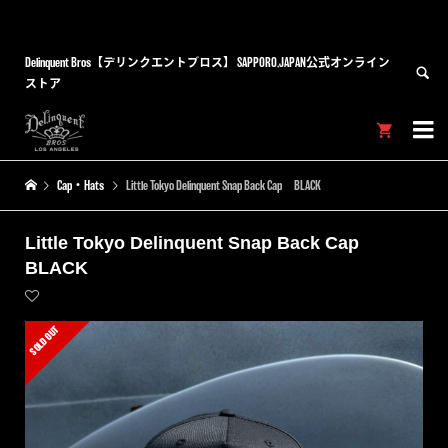
Delinquent Bros【デリンクエントブロス】 SAPPORO,JAPAN公式オンライン
ストア


Cap・Hats
Little Tokyo Delinquent Snap Back Cap BLACK
Little Tokyo Delinquent Snap Back Cap
BLACK
SOLD OUT