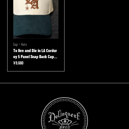
Cap・Hats
To live and Die in LA Cordur
oy 5 Panel Snap Back Cap...
¥
9,680