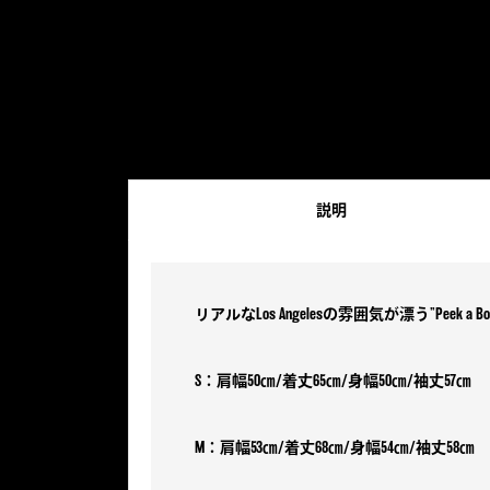
説明
リアルなLos Angelesの雰囲気が漂う”Pe
S：肩幅50㎝/着丈65㎝/身幅50㎝/袖丈57㎝
M：肩幅53㎝/着丈68㎝/身幅54㎝/袖丈58㎝