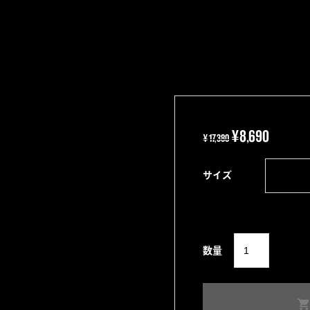
元
現
¥
8,690
¥
17,380
の
在
価
の
サイズ
格
価
は
格
¥17,380
は
"Peek
で
¥8,690
数量
a
し
で
Boo"
た。
す。
Full