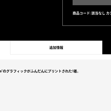
Zip
Hoodie
商品コード:
該当なし
カ
GRAY
個
追加情報
ek a Boo”のグラフィックがふんだんにプリントされた1着。