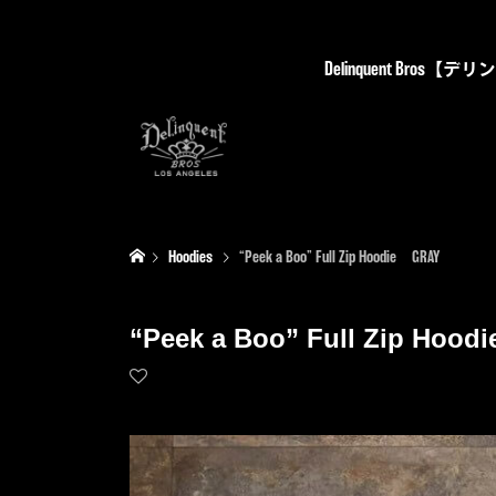
Delinquent Bro
Hoodies
“Peek a Boo” Full Zip Hoodie GRAY
“Peek a Boo” Full Zip Hoo