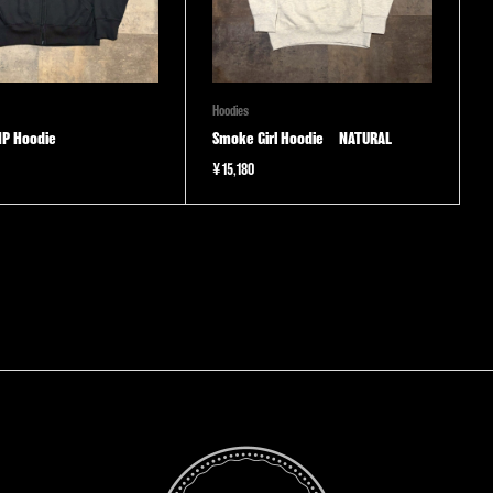
Hoodies
IP Hoodie
Smoke Girl Hoodie NATURAL
¥
15,180