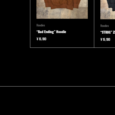
Hoodies
Hoodies
“Bad Ending” Hoodie
“STR8G” Z
¥
15,180
¥
15,180