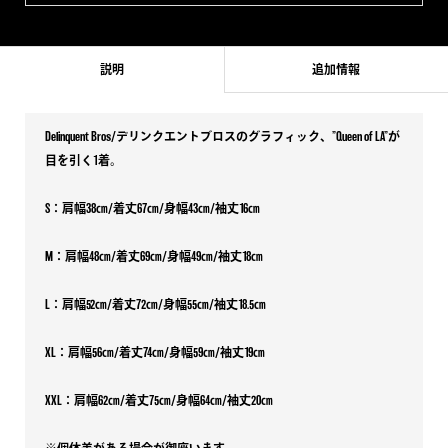
説明
追加情報
Delinquent Bros/デリンクエントブロスのグラフィック、”Queen of LA”が
目を引く1着。
S：肩幅38㎝/着丈67㎝/身幅43㎝/袖丈16㎝
M：肩幅48㎝/着丈69㎝/身幅49㎝/袖丈18㎝
L：肩幅52㎝/着丈72㎝/身幅55㎝/袖丈18.5㎝
XL：肩幅56㎝/着丈74㎝/身幅59㎝/袖丈19㎝
XXL：肩幅62㎝/着丈75㎝/身幅64㎝/袖丈20㎝