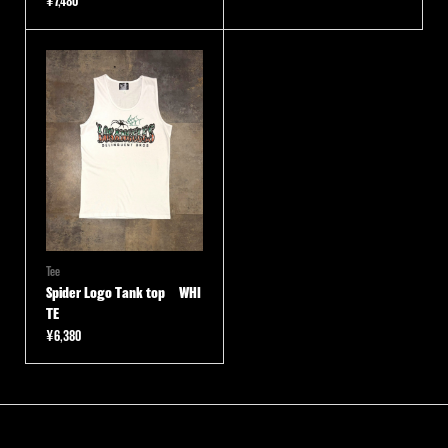
¥
7,480
Tee
Spider Logo Tank top WHI
TE
¥
6,380