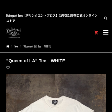
Delinquent Bros【デリンクエントブロス】 SAPPORO,JAPAN公式オンライン
ストア


Tee
”Queen of LA” Tee WHITE
”Queen of LA” Tee WHITE