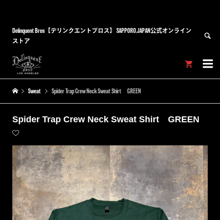
Delinquent Bros【デリンクエントブロス】 SAPPORO,JAPAN公式オンライン
ストア


Sweat
Spider Trap Crew Neck Sweat Shirt GREEN
Spider Trap Crew Neck Sweat Shirt GREEN