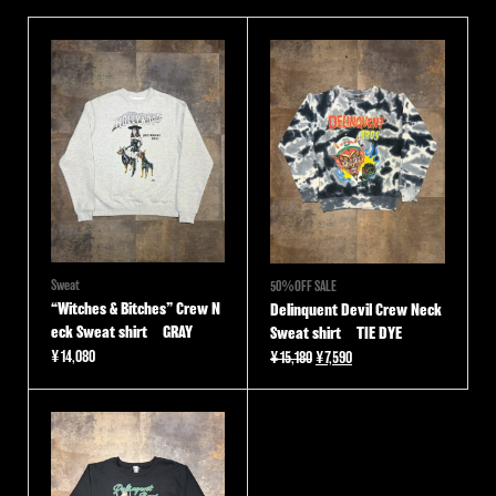
Sweat
50％OFF SALE
“Witches & Bitches” Crew N
Delinquent Devil Crew Neck
eck Sweat shirt GRAY
Sweat shirt TIE DYE
¥
14,080
元
現
¥
15,180
¥
7,590
の
在
価
の
格
価
は
格
¥15,180
は