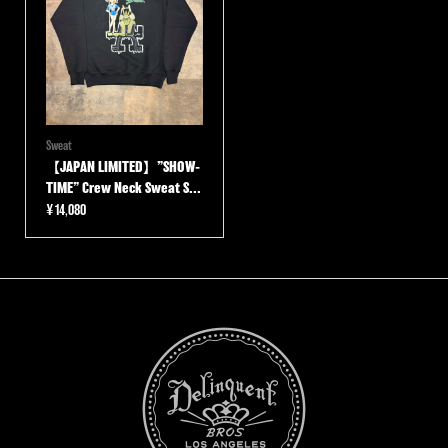
で
¥7,590
し
で
た。
す。
Sweat
【JAPAN LIMITED】”SHOW-
TIME” Crew Neck Sweat S...
¥
14,080