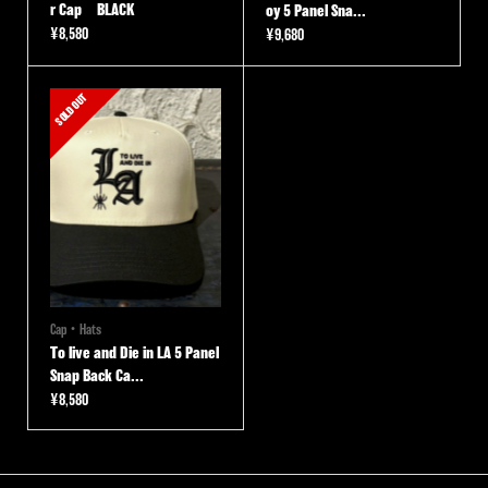
r Cap BLACK
oy 5 Panel Sna...
¥
8,580
¥
9,680
SOLD OUT
Cap・Hats
To live and Die in LA 5 Panel
Snap Back Ca...
¥
8,580