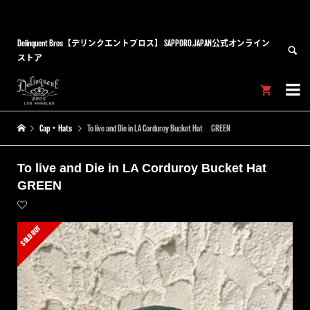
Delinquent Bros【デリンクエントブロス】 SAPPORO,JAPAN公式オンライン
ストア


Cap・Hats
To live and Die in LA Corduroy Bucket Hat GREEN
To live and Die in LA Corduroy Bucket Hat
GREEN
SOLD OUT