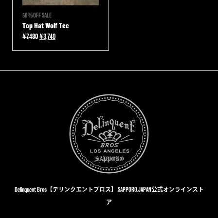
50％OFF SALE
Top Hat Wolf Tee
元
現
¥
7,480
¥
3,740
の
在
価
の
格
価
は
格
¥7,480
は
で
¥3,740
し
で
た。
す。
Delinquent Bros【デリンクエントブロス】 SAPPORO,JAPAN公式オンラインスト
ア