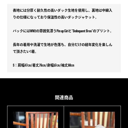
表地には分厚く耐久性の高いダック生地を使用し、裏地は中綿入
りの仕様になっており保温性の高いダックジャケット。
バックにはWW2の雰囲気漂うPin up Girlと”Delinquent Bros”のプリント。
長年の着用や洗濯で生地が色落ち、自分だけの経年変化を楽しん
で頂きたい1着。
S：肩幅47㎝/着丈76㎝/身幅57㎝/袖丈60㎝
関連商品