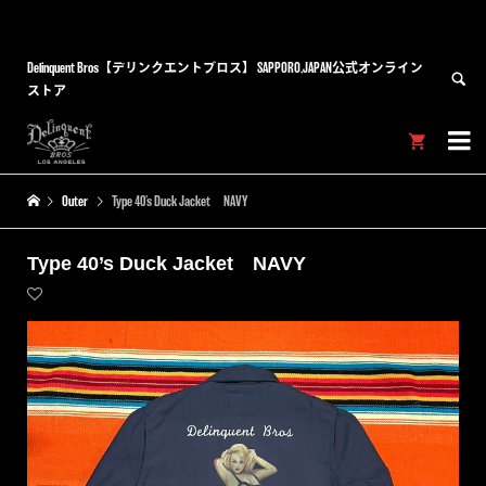
Delinquent Bros【デリンクエントブロス】 SAPPORO,JAPAN公式オンライン
ストア


Outer
Type 40’s Duck Jacket NAVY
Type 40’s Duck Jacket NAVY