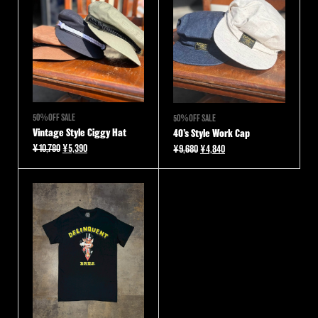
50％OFF SALE
50％OFF SALE
Vintage Style Ciggy Hat
40’s Style Work Cap
元
現
¥
10,780
¥
5,390
元
現
¥
9,680
¥
4,840
の
在
の
在
価
の
価
の
格
価
格
価
は
格
は
格
¥10,780
は
¥9,680
は
で
¥5,390
で
¥4,840
し
で
し
で
た。
す。
た。
す。