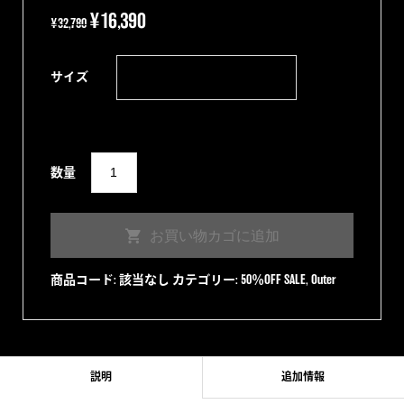
元
現
¥
16,390
¥
32,780
の
在
価
の
サイズ
格
価
は
格
¥32,780
は
で
Type
¥16,390
数量
し
40’s
で
た。
Duck
す。
お買い物カゴに追加
Jacket
NAVY
商品コード:
該当なし
カテゴリー:
50％OFF SALE
,
Outer
個
説明
追加情報