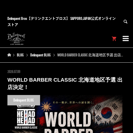
Delinquent Bros【デリンクエントブロス】 SAPPORO,JAPAN公式オンライン
ストア


BLOG
Delinquent BLOG
WORLD BARBER CLASSIC 北海道地区予選 出店決定！
2026.07.09
WORLD BARBER CLASSIC 北海道地区予選 出
店決定！
Delinquent BLOG