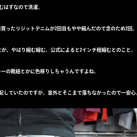
むはずなので洗濯。
前買ったリジットデニムが2回目もやや縮んだので念のため2回
たが、やはり縮む縮む。公式によると2インチ程縮むとのこと。
カーの靴紐とかに色移りしちゃうんですよね。
配していたのですが、意外とそこまで落ちなかったので一安心