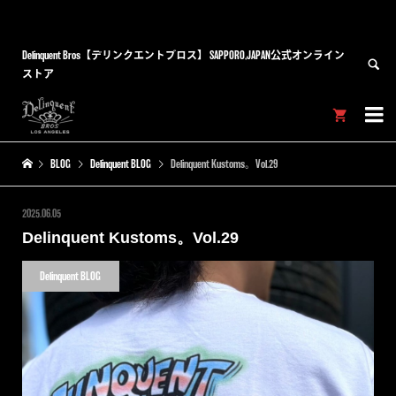
Delinquent Bros【デリンクエントブロス】 SAPPORO,JAPAN公式オンライン
ストア


BLOG
Delinquent BLOG
Delinquent Kustoms。Vol.29
2025.06.05
Delinquent Kustoms。Vol.29
Delinquent BLOG