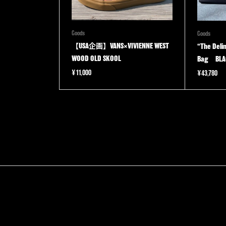
Goods
Goods
【USA企画】VANS×VIVIENNE WEST
“The Deli
WOOD OLD SKOOL
Bag BLA
¥
11,000
¥
43,780