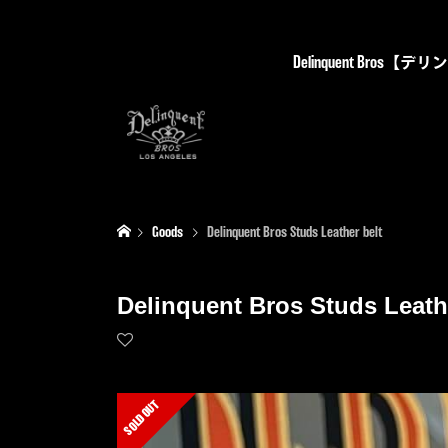
Delinquent Bro
Goods
Delinquent Bros Studs Leather belt
Delinquent Bros Studs Leath
SOLD OUT