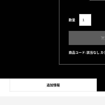
Delinquent
数量
Bros
Studs
Leather
belt
個
商品コード:
該当なし
カ
追加情報