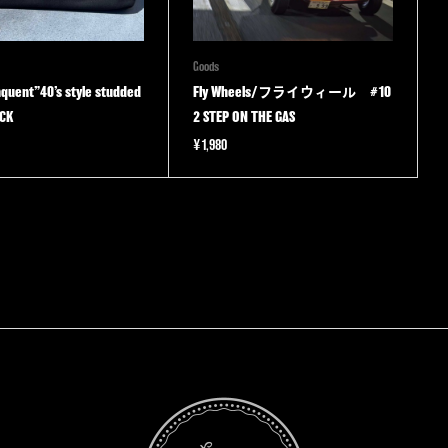
Goods
nquent”40’s style studded
Fly Wheels/フライウィール #10
CK
2 STEP ON THE GAS
¥
1,980