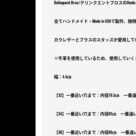
Delinquent Bros/デリンクエントブロスのStuds Le
全てハンドメイド・Made in USAで製作、
カウレザーとブラスのスタッズが愛用して
※牛革を使用しているため、使用していく
幅：4.4㎝
【32】一番近い穴まで：内径76.5㎝ 一番遠
【34】一番近い穴まで：内径81㎝ 一番遠
【36】一番近い穴まで：内径85㎝ 一番遠