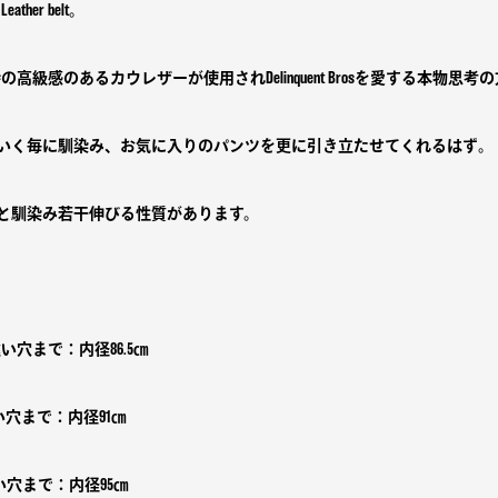
ather belt。
独特の高級感のあるカウレザーが使用されDelinquent Brosを愛する本物
いく毎に馴染み、お気に入りのパンツを更に引き立たせてくれるはず。
と馴染み若干伸びる性質があります。
い穴まで：内径86.5㎝
い穴まで：内径91㎝
い穴まで：内径95㎝