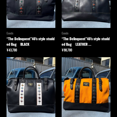
Goods
Goods
“The Delinquent”40’s style studd
“The Delinquent”40’s style studd
ed Bag BLACK
ed Bag LEATHER ...
¥
43,780
¥
98,780