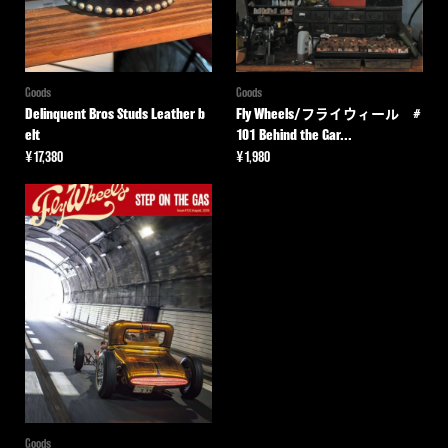
Goods
Goods
Delinquent Bros Studs Leather b
Fly Wheels/フライウィール #
elt
101 Behind the Gar...
¥
17,380
¥
1,980
Goods