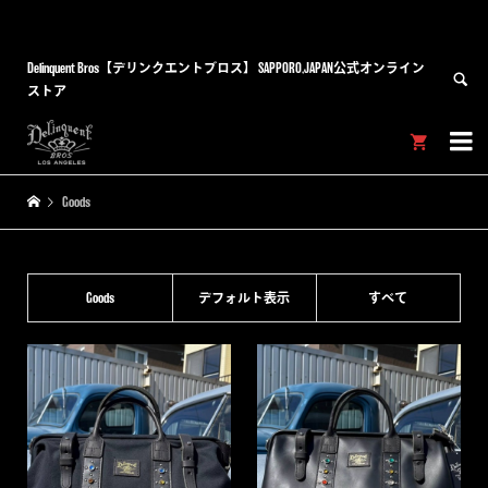
Delinquent Bros【デリンクエントブロス】 SAPPORO,JAPAN公式オンライン
ストア


Goods
Goods
デフォルト表示
すべて