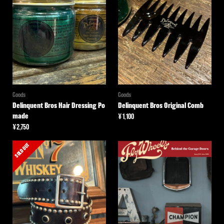
Goods
Goods
Delinquent Bros Hair Dressing Po
Delinquent Bros Original Comb
made
¥
1,100
¥
2,750
SOLD OUT