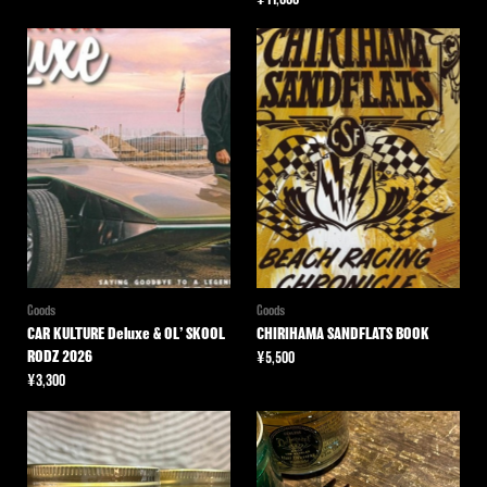
Goods
Goods
CAR KULTURE Deluxe & OL’ SKOOL
CHIRIHAMA SANDFLATS BOOK
RODZ 2026
¥
5,500
¥
3,300