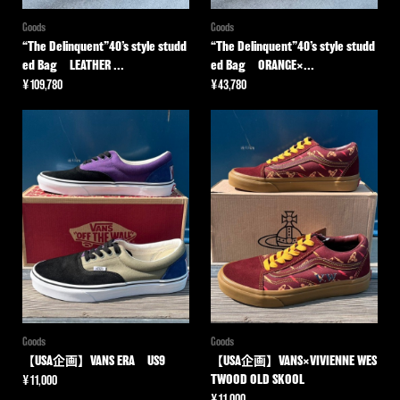
Goods
Goods
“The Delinquent”40’s style studd
“The Delinquent”40’s style studd
ed Bag LEATHER ...
ed Bag ORANGE×...
¥
109,780
¥
43,780
Goods
Goods
【USA企画】VANS ERA US9
【USA企画】VANS×VIVIENNE WES
TWOOD OLD SKOOL
¥
11,000
¥
11,000