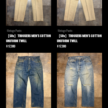
-Vintage Pants
-Vintage Pants
【50s】TROUSERS MEN’S COTTON
【50s】TROUSERS MEN’S COTTON
UNIFORM TWILL
UNIFORM TWILL
¥
17,380
¥
17,380