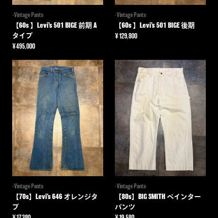
-Vintage Pants
-Vintage Pants
‎【60s 】Levi’s 501 BIGE 前期 A
‎【60s 】Levi’s 501 BIGE 後期
タイプ
¥
129,800
¥
495,000
-Vintage Pants
-Vintage Pants
【70s】Levi’s 646 オレンジタ
【80s】BIG SMITH ペインター
ブ
パンツ
¥
17,380
¥
19,580