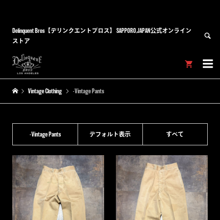
Delinquent Bros【デリンクエントブロス】 SAPPORO,JAPAN公式オンライン
ストア


Vintage Clothing
-Vintage Pants
-Vintage Pants
デフォルト表示
すべて