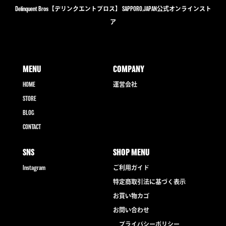
Delinquent Bros【デリンクエントブロス】 SAPPORO,JAPAN公式オンラインスト
ア
MENU
COMPANY
HOME
運営会社
STORE
BLOG
CONTACT
SNS
SHOP MENU
Instagram
ご利用ガイド
特定商取引法に基づく表示
お買い物カゴ
お問い合わせ
プライバシーポリシー